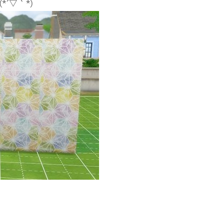
´▽｀*)