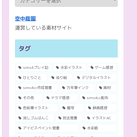
空中庭園
運営している素材サイト
タグ
sims4プレイ記
水彩イラスト
ゲーム感想
ひとりごと
ぬり絵
デジタルイラスト
sims4cc作成覚書
万年筆インク
画材
その他
ドラマ感想
sims4cc配布
色鉛筆イラスト
模写
映画感想
消しゴムはんこ
技法覚書
イラストAC
アイビスペイント覚書
水彩紙