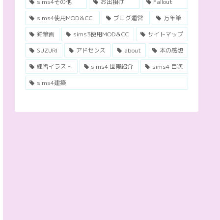
sims4その他
お出掛け
Fallout
sims4使用MOD＆CC
ブログ運営
万年筆
鉛筆画
sims3使用MOD＆CC
サイトマップ
SUZURI
アドセンス
about
本の感想
練習イラスト
sims4 世帯紹介
sims4 目次
sims4建築