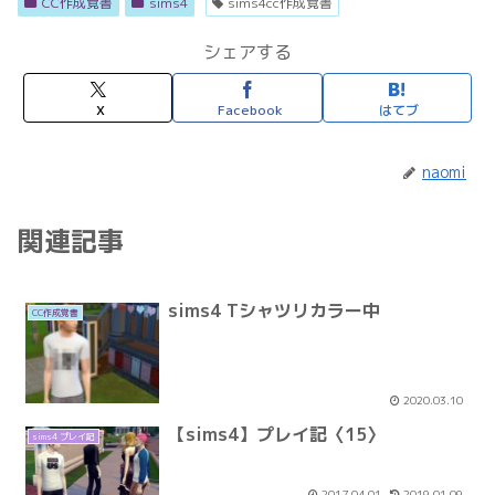
CC作成覚書
sims4
sims4cc作成覚書
シェアする
X
Facebook
はてブ
naomi
関連記事
sims4 Tシャツリカラー中
CC作成覚書
2020.03.10
【sims4】プレイ記〈15〉
sims4 プレイ記
2017.04.01
2019.01.09