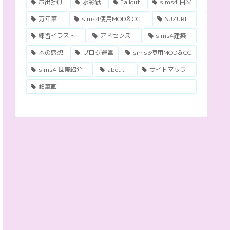
お出掛け
水彩紙
Fallout
sims4 目次
万年筆
sims4使用MOD＆CC
SUZURI
練習イラスト
アドセンス
sims4建築
本の感想
ブログ運営
sims3使用MOD＆CC
sims4 世帯紹介
about
サイトマップ
鉛筆画