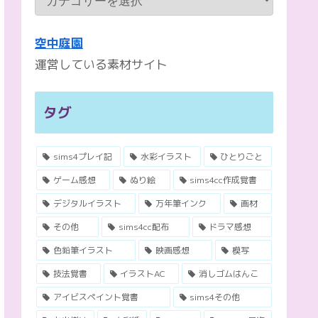
空中庭園
運営している素材サイト
タグ
sims4プレイ記
水彩イラスト
ひとりごと
ゲーム感想
ぬり絵
sims4cc作成覚書
デジタルイラスト
万年筆インク
画材
その他
sims4cc配布
ドラマ感想
色鉛筆イラスト
映画感想
模写
技法覚書
イラストAC
消しゴムはんこ
アイビスペイント覚書
sims4その他