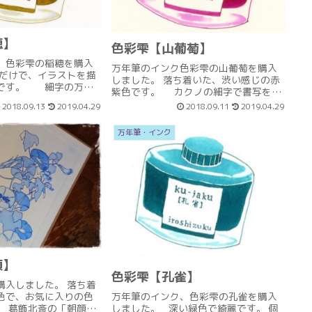
穂】
色彩雫【山葡萄】
、色彩雫の稲穂を購入
万年筆のインク色彩雫の山葡萄を購入
穂だけで、イラストを描
しました。 落ち着いた、渋い感じの赤
じです。 細字の万年
紫色です。 カクノの細字で書写をす
とこんな感じです。 稲
ると、こんな感じです。 山葡萄は文字
2018.09.13
2019.04.29
2018.09.11
2019.04.29
に見えるような気がす
を書くよりイラストに使う方が好きで
に入りのインクです。
す。 水で薄めて使うと明るくて可愛い
万年筆・インク
ピンクになります。 (...
顔】
色彩雫【孔雀】
購入しました。 落ち着
万年筆のインク、色彩雫の孔雀を購入
色で、お気に入りの色
しました。 深い緑色で綺麗です。 個
。 葛飾北斎の「朝顔に