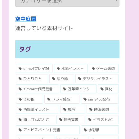
空中庭園
運営している素材サイト
タグ
sims4プレイ記
水彩イラスト
ゲーム感想
ひとりごと
ぬり絵
デジタルイラスト
sims4cc作成覚書
万年筆インク
画材
その他
ドラマ感想
sims4cc配布
色鉛筆イラスト
模写
映画感想
消しゴムはんこ
技法覚書
イラストAC
アイビスペイント覚書
水彩紙