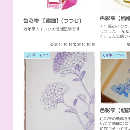
色彩雫【稲
色彩雫 【躑躅】(つつじ)
万年筆のインク
万年筆のインクの感想記事です
しました！ 稲
くとこんな感
筆で書写をする
2019.10.13
2019.10.15
穂は文字が綺麗
るので、お気
万年筆・インク
万年筆・インク
(func...
色彩雫【朝
色彩雫の朝顔を
いてて綺麗な青
になりそうです