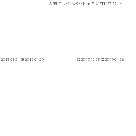
人的にはベルベットみたいな色だなと
てみました。 細字の万
思います。 例えがわかりずらくてすみ
くとこんな感じです。
ません。 カクノの細字で書写をすると
はまだ書いてないの
こんな感じです。 楽天 amazon パイロ
がどんな風にな...
ット 万年筆...
2018.03.21
2019.04.29
2017.10.05
2019.04.26