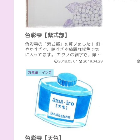
雨蛙」を模写し
年筆で文字を書
中字の万年筆で
で、インクの濃淡
色彩雫【紫式部】
色彩雫の「紫式部」を買いました！ 鮮
やかすぎず、暗すぎず綺麗な紫色で気
に入ってます。 カクノの細字で、浮世
絵を模写してみました。 同じくカクノ
2018.05.01
2019.04.29
の細字で、文字を書くとこんな感じで
す。 右端のは色彩雫の「稲穂」です。
万年筆・インク
(function(b,c...
色彩雫【天色】